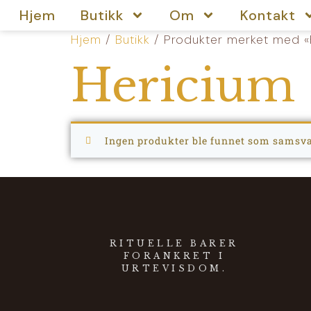
Hjem
Butikk
Om
Kontakt
Hjem
/
Butikk
/ Produkter merket med «
Hericium 
Ingen produkter ble funnet som samsvar
RITUELLE BARER
FORANKRET I
URTEVISDOM.