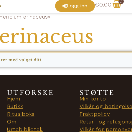
0
€
0.00
Logg inn
Hericium erinaceus»
erinaceus
er med valget ditt.
UTFORSKE
STØTTE
Hjem
Min konto
Butikk
Vilkår og betingels
Ritualboks
Fraktpolicy
Om
Retur- og refusjons
Urtebibliotek
Vilkår for personve