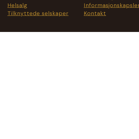
Helsalg
Informasjonskapsle
Tilknyttede selskaper
Kontakt